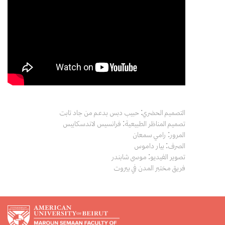
التصميم الحضري: حبيب دبس بدعم من جاد تابت
تصميم المناظر الطبيعية: فرانسيس لاندسكايبس
المرور: رامي سمعان
الصرف: بيار داموس
تصوير الفيديو: موسى شابندر
فريق مختبر المدن في بيروت