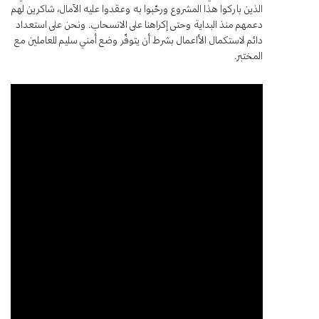
الذين باركوا هذا المشروع ورحّبوا به وعقدوا عليه الآمال، شاكرين لهم
دعمهم منذ البداية وحتى إكراهنا على الانسحاب. ونحن على استعداد
دائم لاستكمال الأاعمال بشرط أن يتوفّر وضع أمني سليم للعاملين مع
المختبر.