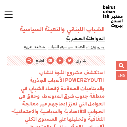
الشباب اللبناني والتعبئة السياسية
المواطنة الحضرية
لبنان,
بيروت,
التعبئة السياسية,
الشباب,
المنطقة العربية
اطبع
شارك
استكشف مشروع القوة للشاب
ENG
الأسباب الجذرية
POWER2YOUTH
والديناميات المعقدة لإقصاء الشباب في
منطقة جنوب شرق المتوسط، وحقّق في
العوامل التي تعزز إدماجهم عبر معالجة
الجوانب الاقتصادية والسياسية والاجتماعية-
الثقافية وتحليلها على المستوى الكلي
(السياسي/المؤسساتي) والمتوسط