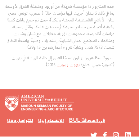
جمع المشروع 13 مؤسسة شريكة من أوروبا ومنطقة الشرق الأوسط،
بما في ذلك 6 بلدان أجريت فيها دراسات حالة (المغرب، تونس، مصر،
لبنان، الأراضي الفلسطينية المحتلة وتركيا)، حيث تم جمع بيانات كمية
وكيفية أصيلة من مصادر متنوعة (إحصاءات عامة، وثائق رسمية،
دراسات أكاديمية، مجموعات بؤرية، مقابلات مع شبان وشابات
ومنظمات المجتمع المدني الشبابية، إستمارات وطنية واسعة النطاق
شملت 7573 شاب وشابة تتراوح أعمارهم بين 15 و29).
الصورة: متظاهرون يزيلون سياجًا للعبور إلى دالية الروشة في بيروت
(تصوير: حبيب بطاح/
بيروت ريبورت
2015).
BUL في الصحافة
للانضمام إلينا
للتواصل معنا