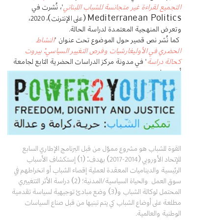
التجميع لقراءة غير متجانسة للشباب اللبناني
"، نُشرت في
(على الإنترنت)، 2020،
Mediterranean Politics
وتعرض المنهجية المعتمدة لدراسة الحالة
.
كما نُشر نص قصير حول الموضوع تحت عنوان "
النشاط
الحضري في الأوليغارشيات وفرص التغيير السياسي: بيروت
كحالة دراسة
" في مدونة مركز الدراسات الحضرية التابع لجامعة
أمستردام.
القوة للشباب هو مشروع مموّل من قبل البرنامج الإطاري السابع
للإتحاد الأوروبي (2014-2017) بهدف: (1) إستكشاف الأسباب
الرئيسية والديناميات المعقدة لعملية إقصاء الشباب أو انخراطهم في
سوق العمل والحياة السياسية/المدنية؛ (2) دراسة الأثر التتغييري
المحتمل لوكالة الشباب و(3) وضع مبادئ توجيهية لسياسة تقدمية
مطلعة على أوضاع الشباب كي يتم تبنيها من قبل صناع السياسات
الوطنية والعالمية.