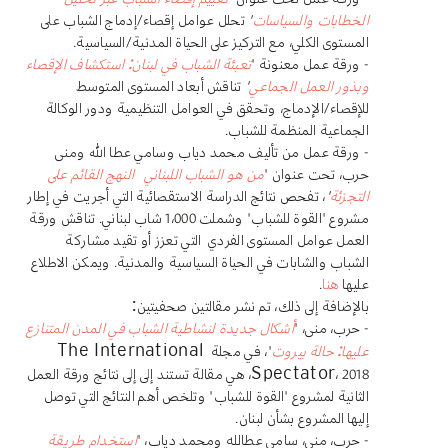
الخطابات والسياسات
"
تحلل عوامل إقصاء/إدماج الشباب على
المستوى الكلي، مع التركيز على الحياة المدنية/السياسية.
- ورقة عمل معنونة "
تعبئة الشباب في لبنان: استكشاف الإقصاء
وبذور العمل الجماعي
"
تناقش أبعاد المستوى المتوسط
للإقصاء/الإدماج، وتحقق في العوامل التنظيمية ودور الوكالة
الجماعية المنظمة للشباب.
- ورقة عمل من تأليف محمد دياب وسامي عطا الله ومنى
حرب، تحت عنوان "
من هو الشباب اللبناني؟ النهج القائم على
التجزئة
"
، تفحص نتائج الدراسة الاستقصائية التي أجريت في إطار
مشروع "القوة للشباب" وشملت 1،000 شاب لبناني. تناقش ورقة
العمل عوامل المستوى الفردي التي تعزز أو تقيد مشاركة
الشباب والشابات في الحياة السياسية والمدنية. ويمكن الاطلاع
عليها
هنا
.
بالإضافة إلى ذلك، تم نشر مقالتين صحفيتين:
- حرب، منى، "
أشكال جديدة لنشاطية الشباب في المدن المتنازع
عليها: حالة بيروت
"، في مجلة
The International
، 2018، هي مقالة تستند إلى إلى نتائج ورقة العمل
Spectator
الثانية لمشروع "القوة للشباب" وتلخص أهم النتائج التي توصل
إليها المشروع بشأن لبنان.
- حرب، منى، سامي عطالله ومحمد دياب، "
استخدام طريقة