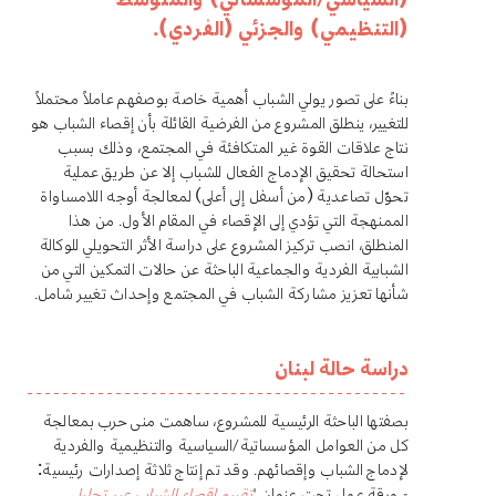
(التنظيمي) والجزئي (الفردي).
بناءً على تصور يولي الشباب أهمية خاصة بوصفهم عاملاً محتملاً
للتغيير، ينطلق المشروع من الفرضية القائلة بأن إقصاء الشباب هو
نتاج علاقات القوة غير المتكافئة في المجتمع، وذلك بسبب
استحالة تحقيق الإدماج الفعال للشباب إلا عن طريق عملية
تحوّل تصاعدية (من أسفل إلى أعلى) لمعالجة أوجه اللامساواة
الممنهجة التي تؤدي إلى الإقصاء في المقام الأول. من هذا
المنطلق، انصب تركيز المشروع على دراسة الأثر التحويلي للوكالة
الشبابية الفردية والجماعية الباحثة عن حالات التمكين التي من
شأنها تعزيز مشاركة الشباب في المجتمع وإحداث تغيير شامل.
دراسة حالة لبنان
بصفتها الباحثة الرئيسية للمشروع، ساهمت منى حرب بمعالجة
كل من العوامل المؤسساتية/السياسية والتنظيمية والفردية
لإدماج الشباب وإقصائهم. وقد تم إنتاج ثلاثة إصدارات رئيسية:
- ورقة عمل تحت عنوان "
تقييم إقصاء الشباب عبر تحليل