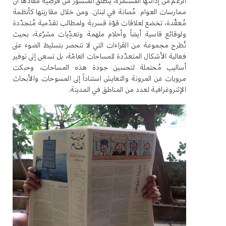
الرغم من إدانتها المستمرّة، ينطلق المنشور من فرضية مفادها أن
ممارسات العوام مُصانة في لبنان. ومن خلال مقاربتها كأنظمة
مُعقّدة، تخضع لعلاقات قوّة قسرية ولمطالب تقدّمية مُتجدّدة
ولوقائع قاسية أيضاً وأحلام ملهمة وتعدِّيات مشرّعة، بحيث
تُطرح مجموعة من القراءات التي لا تنحصر بتسليط الضوء على
فعالية الأشكال المتعدّدة للمساحات العامّة، بل تسعى إلى توفير
أساليب مُحتملة لتحسين جودة هذه المساحات، وحبكت
مرويات عن المرونة والتعايش استناداً إلى المسوحات والأبحاث
الإثنروغرافية لعدد من المناطق في المدينة
.