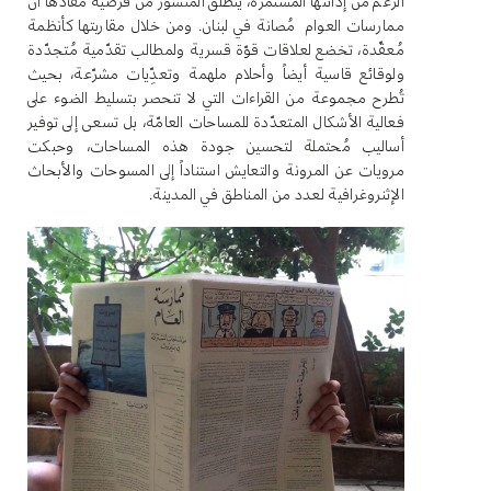
الرغم من إدانتها المستمرّة، ينطلق المنشور من فرضية مفادها أن
ممارسات العوام مُصانة في لبنان. ومن خلال مقاربتها كأنظمة
مُعقّدة، تخضع لعلاقات قوّة قسرية ولمطالب تقدّمية مُتجدّدة
ولوقائع قاسية أيضاً وأحلام ملهمة وتعدِّيات مشرّعة، بحيث
تُطرح مجموعة من القراءات التي لا تنحصر بتسليط الضوء على
فعالية الأشكال المتعدّدة للمساحات العامّة، بل تسعى إلى توفير
أساليب مُحتملة لتحسين جودة هذه المساحات، وحبكت
مرويات عن المرونة والتعايش استناداً إلى المسوحات والأبحاث
الإثنروغرافية لعدد من المناطق في المدينة
.