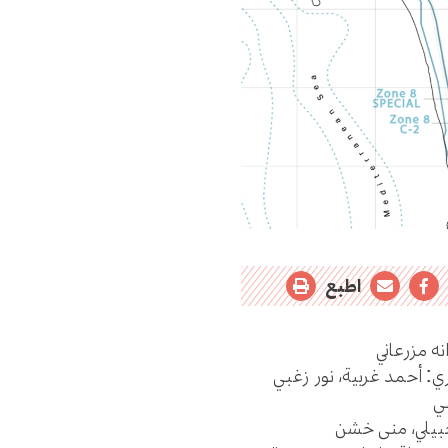
اطبع
نه مزرعاني
ي: أحمد غربية، نور زغبي
ي
جبيلي، منى خشن