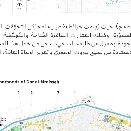
طة ج)، حيث رُسِمت خرائط تفصيلية لمحرّكي التحوّلات الحض
مسوّرة، وكذلك العقارات الشاغرة المُتاحة والمُهمّشة، بم
موجودة. بمعزل عن طابعه السلعي، نسعى من خلال هذا العم
لاستفادة من نسيج بيروت الحضري وتعزيز الحياة العامّة، ا