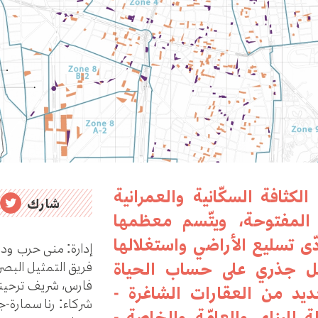
لكثافة السكّانية والعمرانية
شارك
 المفتوحة، ويتّسم معظمها
دّى تسليع الأراضي واستغلالها
إدارة: منى حرب ودا
بشكل جذري على حساب الحياة
فريق التمثيل البصر
فارس، شريف ترحين
عديد من العقارات الشاغرة -
شركاء: رنا سمارة-
لة للبناء، والعامّة والخاصة -