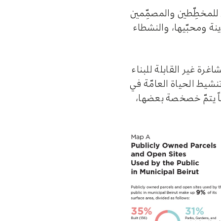
للمخطِّطين والمصمِّمين
ينة ومحبّيها، والنشطاء
رة غير القابلة للبناء
تنشيط الحياة العامّة في
ناً يتمّ خصخصة بعضها،