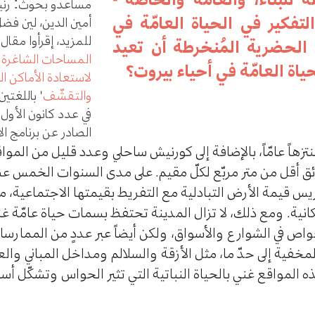
مساعدو بحوث: رنيم 
لتفكير في الحياة العامّة في
أمين الدين، لين فضل 
للمزيد، إقرأوا مقال 
الحضرية المُنخرطة أن تعيد
المساحات الشاغرة 
اة العامّة في أحياء بيروت؟
لاستعادة الأماكن ال
والتقشّف
" باللغتين
في عدد كانون الأول 
الصادر عن برنامج ال
وت الإدارية 21 حديقة ومنتزهاً عامّاً، بالإضافة إلى كورنيش ساحلي وعدد قليل من
ئق أقل من متر مربّع لكلّ مقيم. على مدى السنوات الخمس ع
ريس قيمة الأرض التبادلية مع التفريط بقيمتها الاجتماعية، م
ة. ومع ذلك، لا تزال المدينة تحتفظ بسمات حياة عامّة غني
ص في الشوارع والأسواق، ولكن أيضاً عبر عددٍ من الممارسات 
مخفية إلى حدّ ما، مثل الأزقة والسلالم ومداخل المباني وال
 المواقع غني بالحياة النباتية التي تثير الحواس وتشكّل أس