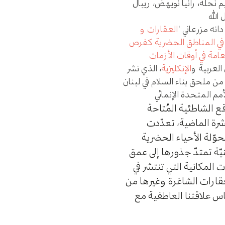
نحلة، رانيا نويهض، ريبال
الله
دانه مزرعاني "
العقارات و
في المناطق الحضرية كفرص
عامة في أوقات الأزمات
 العربية و
الإنكليزية
، الذي نشر
من ملحق بناء السلام في لبنان
أمم المتحدة الإنمائي
 المواقع الشاطئية المُتاحة
شرة الماضية، تعدّدت
حوّلة الأحياء الحضرية
ّة تمتدّ جذورها إلى عمق
المكانية التي تنتشر في
عقارات الشاغرة وغيرها من
اس علاقتنا العاطفية مع