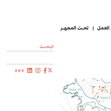
العمل
تحـت المجهـر
البحــث
ENG