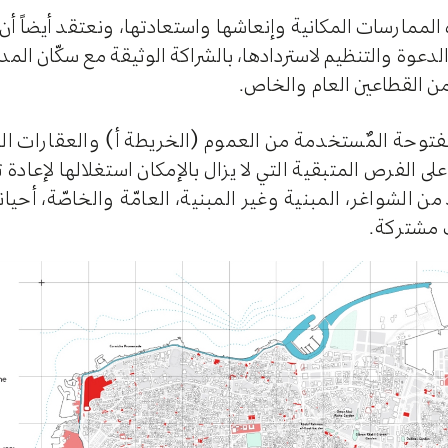
لممارسات المكانية وإنعاشها واستعادتها، ونعتقد أيضاً أن 
لدعوة والتنظيم لاستردادها، بالشراكة الوثيقة مع سكّان المد
ن القطاعين العام والخاص.
فتوحة المٌستخدمة من العموم (الخريطة أ) والعقارات الشاغ
لى الفرص المتبقية التي لا يزال بالإمكان استغلالها لإعادة 
من الشواغر، المبنية وغير المبنية، العامّة والخاصّة، أحيا
ت مشتركة.