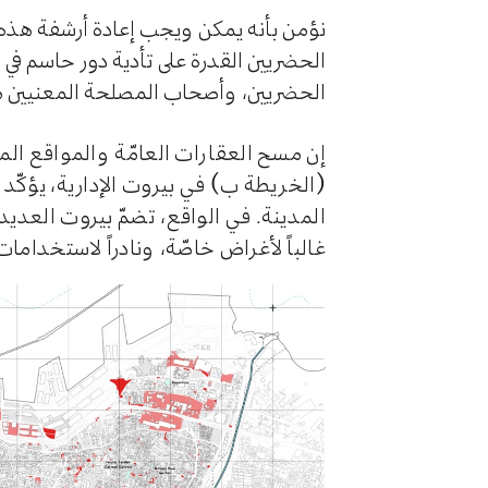
نؤمن بأنه يمكن ويجب إعادة أرشفة هذه ا
الحضريين القدرة على تأدية دور حاسم في ا
الحضريين، وأصحاب المصلحة المعنيين م
إن مسح العقارات العامّة والمواقع الم
(الخريطة ب) في بيروت الإدارية، يؤكّد ع
المدينة. في الواقع، تضمّ بيروت العديد 
غالباً لأغراض خاصّة، ونادراً لاستخداما