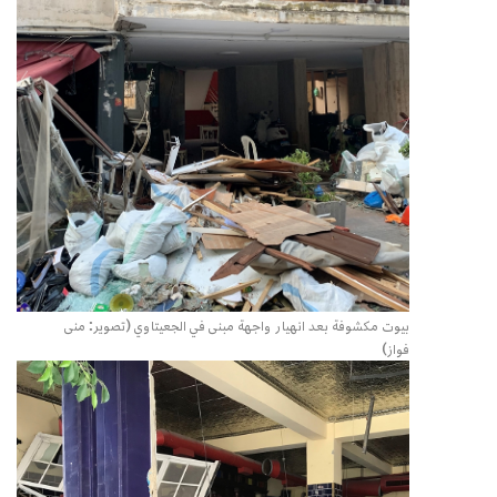
بيوت مكشوفة بعد انهيار واجهة مبنى في الجعيتاوي (تصوير: منى
فواز)