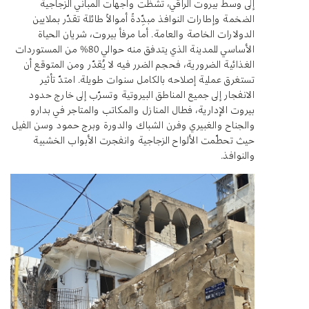
إلى وسط بيروت الراقي، تشظّت واجهات المباني الزجاجية
الضخمة وإطارات النوافذ مبدِّدةً أموالاً طائلة تقدّر بملايين
الدولارات الخاصة والعامة. أما مرفأ بيروت، شريان الحياة
الأساسي للمدينة الذي يتدفق منه حوالي 80% من المستوردات
الغذائية الضرورية، فحجم الضرر فيه لا يُقدّر ومن المتوقع أن
تستغرق عملية إصلاحه بالكامل سنوات طويلة. امتدّ تأثير
الانفجار إلى جميع المناطق البيروتية وتسرّب إلى خارج حدود
بيروت الإدارية، فطال المنازل والمكاتب والمتاجر في بدارو
والجناح والغبيري وفرن الشباك والدورة وبرج حمود وسن الفيل
حيث تحطّمت الألواح الزجاجية وانفجرت الأبواب الخشبية
والنوافذ.