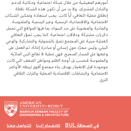
أمورهم المعيشية من خلال شبكة اجتماعية ومكانية للدعم
والتبادل المشترك. ولا بد من أن تكون هذه الشبكة نقطة
إنطلاق عملية التعافي، أياً كانت. يجب استعادة وتمكين الشبكات
الاجتماعية والاقتصادية، الرسمية وغير الرسمية والملموسة
والمادية والمعنوية على حد السواء، بما فيها المواقع التي تحمل
ذكريات مشتركة ودلالات اجتماعية. كما يجب تصوّر التعافي
كعملية مبنية على المجتمع تتميّز بالشمولية والتشاركية والوعي
البيئي، وليس مجرّد عونٍ إنساني أو مبادرة إغاثة، ثم العمل على
وضعها على المسار الصحيح. فهي عملية لا تعالج البنى المادّية
والملموسة فحسب بل أوجه الظلم ومواطن الضعف التي كانت
موجودة قبل الانفجار بهدف بناء مجتمع أقوى تربطه الأواصر
الاجتماعية والنشاطات الاقتصادية المحلية والتراث الثقافي
الثري.
BUL في الصحافة
للانضمام إلينا
للتواصل معنا