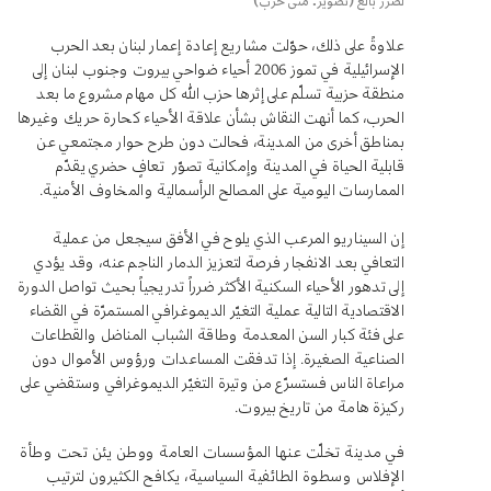
لضرر بالغ (تصوير: منى حرب)
علاوةً على ذلك، حوّلت مشاريع إعادة إعمار لبنان بعد الحرب
الإسرائيلية في تموز 2006 أحياء ضواحي بيروت وجنوب لبنان إلى
منطقة حزبية تسلّم على إثرها حزب الله كل مهام مشروع ما بعد
الحرب، كما أنهت النقاش بشأن علاقة الأحياء كحارة حريك وغيرها
بمناطق أخرى من المدينة، فحالت دون طرح حوار مجتمعي عن
قابلية الحياة في المدينة وإمكانية تصوّر تعافٍ حضري يقدّم
الممارسات اليومية على المصالح الرأسمالية والمخاوف الأمنية.
إن السيناريو المرعب الذي يلوح في الأفق سيجعل من عملية
التعافي بعد الانفجار فرصة لتعزيز الدمار الناجم عنه، وقد يؤدي
إلى تدهور الأحياء السكنية الأكثر ضرراً تدريجياً بحيث تواصل الدورة
الاقتصادية التالية عملية التغيّر الديموغرافي المستمرّة في القضاء
على فئة كبار السن المعدمة وطاقة الشباب المناضل والقطاعات
الصناعية الصغيرة. إذا تدفقت المساعدات ورؤوس الأموال دون
مراعاة الناس فستسرّع من وتيرة التغيّر الديموغرافي وستقضي على
ركيزة هامة من تاريخ بيروت.
في مدينة تخلّت عنها المؤسسات العامة ووطن يئن تحت وطأة
الإفلاس وسطوة الطائفية السياسية، يكافح الكثيرون لترتيب