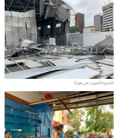
الكرنتينا (تصوير: منى فواز)