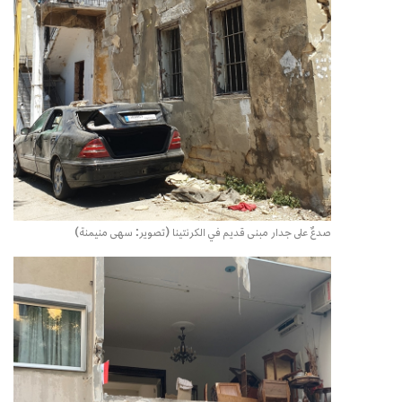
صدعٌ على جدار مبنى قديم في الكرنتينا (تصوير: سهى منيمنة)