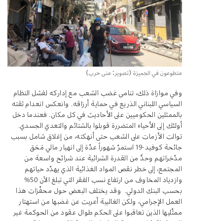
متطوعون في الجميزة (تصوير: منى حرب)
وفي موازاة ذلك، تنامى غضب الشعب مع إداركه لفشل النظام
السياسي اللبناني الذريع في حماية أرزاقه. وانعكس انعدام ثقته
بالممثلين الحكوميين على الأحاديث في كل مكان. فعندما دخل
أولئك إلى الأحياء المتضررة قوبلوا بالشتائم والتعدي الجسدي.
توالت الأزمات على الشعب حتى أنهكته، من إغلاق شامل بسبب
جائحة كوفيد-19 استمرّ شهوراً عدّة إلى انهيار مالي مَحَق
مدّخراتهم وحدَّ من القدرة الشرائية عند شرائح واسعة من
المجتمع، إلى خطر نقص المواد الغذائية الذي يهدّد حياتهم
وازدياد المخاوف من ارتفاع نسب الفقر التي تبلغ الآن 50%
بحسب البنك الدولي. وقد يختلف البعض حول محفّزات هذا
العمل الإجرامي، ولكن الغالبية أعربت عن غضبها من استهتار
ممثّليها الذين تعاقبوا على الحكم طوال عقود من الحوكمة غير