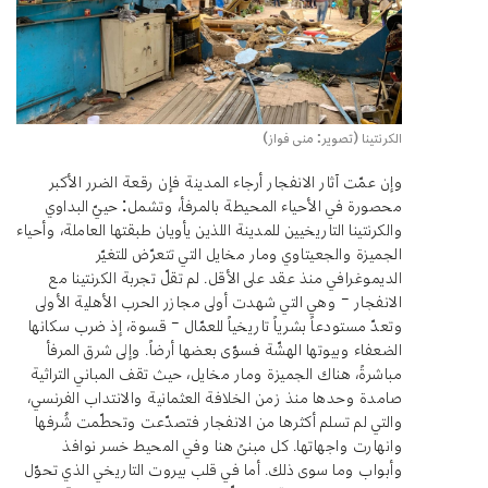
الكرنتينا (تصوير: منى فواز)
وإن عمّت آثار الانفجار أرجاء المدينة فإن رقعة الضرر الأكبر
محصورة في الأحياء المحيطة بالمرفأ، وتشمل: حييّ البداوي
والكرنتينا التاريخيين للمدينة اللذين يأويان طبقتها العاملة، وأحياء
الجميزة والجعيتاوي ومار مخايل التي تتعرّض للتغيّر
الديموغرافي منذ عقد على الأقل. لم تقلّ تجربة الكرنتينا مع
الانفجار – وهي التي شهدت أولى مجازر الحرب الأهلية الأولى
وتعدّ مستودعاً بشرياً تاريخياً للعمّال – قسوة، إذ ضرب سكانها
الضعفاء وبيوتها الهشّة فسوّى بعضها أرضاً. وإلى شرق المرفأ
مباشرةً، هناك الجميزة ومار مخايل، حيث تقف المباني التراثية
صامدة وحدها منذ زمن الخلافة العثمانية والانتداب الفرنسي،
والتي لم تسلم أكثرها من الانفجار فتصدّعت وتحطّمت شُرفها
وانهارت واجهاتها. كل مبنىً هنا وفي المحيط خسر نوافذ
وأبواب وما سوى ذلك. أما في قلب بيروت التاريخي الذي تحوّل