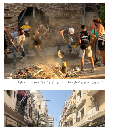
متطوعون ينظفون شوارع مار مخايل من الركام (تصوير: منى فواز)