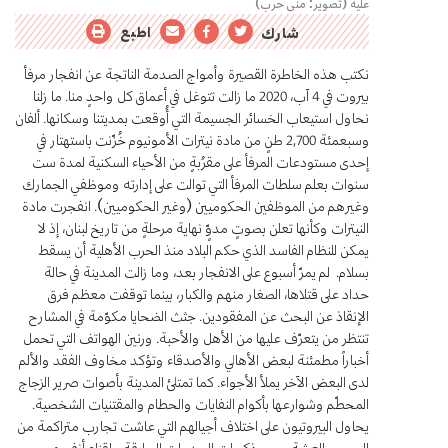
عليه (تصوير: منى حرب)
اطبع
شارك
نكتب هذه الخاطرة القصيرة وأمواج الصدمة الناتجة عن انفجار مرفأ
بيروت في 4 آب، 2020 ما زالت تتوغل في أعماق كل واحدٍ منا. ما زلنا
نحاول استيعاب الخسائر الجسيمة التي أُوقعت بمديتنا وسكانها. ألفان
وسبعمئة 2,700 طنٍ من مادة نيترات الأمونيوم خُزّنت باستهتار في
إحدى مستودعات المرفأ على مقرُبةٍ من الأحياء السكنية لمدة ست
سنوات بعلم سلطات المرفأ التي توالت على إدارته وموظفي الجمارك
وغيرهم من الموظفين الحكوميين (وغير الحكوميين). انفجرت مادة
النيترات وكأنها تعلن بصوتٍ مدوٍّ نهاية مرحلةٍ من تاريخ لبنان، إذ لا
يمكن للنظام الفاسد الذي حكم البلاد منذ الحرب الأهلية أن يسقط
بسلام. لم يمرّ أسبوع على الانفجار بعد، وما زالت المدينة في حالة
حداد على قتلاها، الصغار منهم والكبار، بينما توقفت معظم فرق
الإنقاذ عن البحث عن المفقودين. جثث الضحايا مكوّمة في المشارح
تنتظر من يتعرّف عليها من الأهل والأحبة. ورنين الهواتف التي تحمل
أخباراً مطمئنة لبعض الأهالي والأصدقاء وتؤكد مخاوف الفقد والألم
لدى البعض الآخر يملأ الأجواء. كما تمتلئ المدينة بأصوات صرير الزجاج
المحطّم وشوارعها بأكوام النفايات والحطام والمقتنيات الشخصية.
يحاول البيروتيون على اختلاف أجيالهم التي عاشت تجارب متراكمة من
الحروب العبثية حبس ذكريات الصدمات السابقة وإقناع أنفسهم