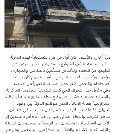
مرةً أخرى، وللأسف، كان أول من هرع للاستجابة لهذه الكارثة
سكان المدينة. غصّت الشوارع بالمتطوعين الذين شرعوا في
تنظيفها من الحطام والأنقاض مسلّحين بالمكانس والمجارف
وراحوا يوزّعون الماء والطعام على الناس. بعضهم كان يساعد
أصدقاء له والبعض الآخر حضر للمساعدة تعبيراً عن تضامنه.
وفي مقابل هذا التحرك الحيّ كانت استجابة الحكومة المركزية
والمحلية بطيئة إذ فشلت في وضع خطة طوارئ عاجلة أو تنظيم
استراتيجية فعّالة للإغاثة. اندس موظفو الدولة بين وفود
الجهات الفاعلة على الأرض بدلاً من لعب دورٍ تنسيقي؛ فعملت
عناصر الشرطة والدفاع المدني جنباً إلى جنب مع أفراد منتمين إلى
الأحزاب السياسية والمنظّمات غير الربحية والمجموعات الدينيّة
والإنسانيّة والكشافة والطلاّب والمتطوّعين الجامعيين وغيرهم.