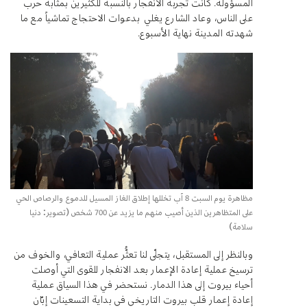
المسؤولة. كانت تجربة الانفجار بالنسبة للكثيرين بمثابة حرب
على الناس، وعاد الشارع يغلي بدعوات الاحتجاج تماشياً مع ما
شهدته المدينة نهاية الأسبوع.
مظاهرة يوم السبت 8 آب تخللها إطلاق الغاز المسيل للدموع والرصاص الحي
على المتظاهرين الذين أصيب منهم ما يزيد عن 700 شخص (تصوير: دنيا
سلامة)
وبالنظر إلى المستقبل، يتجلّى لنا تعثُّر عملية التعافي، والخوف من
ترسيخ عملية إعادة الإعمار بعد الانفجار للقوى التي أوصلت
أحياء بيروت إلى هذا الدمار. نستحضر في هذا السياق عملية
إعادة إعمار قلب بيروت التاريخي في بداية التسعينات إبّان