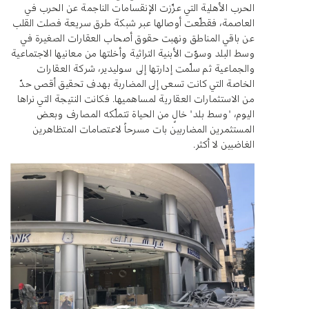
الحرب الأهلية التي عزّزت الإنقسامات الناجمة عن الحرب في
العاصمة، فقطّعت أوصالها عبر شبكة طرق سريعة فصلت القلب
عن باقي المناطق ونهبت حقوق أصحاب العقارات الصغيرة في
وسط البلد وسوّت الأبنية التراثية وأخلتها من معانيها الاجتماعية
والجماعية ثم سلّمت إدارتها إلى سوليدير، شركة العقارات
الخاصة التي كانت تسعى إلى المضاربة بهدف تحقيق أقصى حدّ
من الاستثمارات العقارية لمساهميها. فكانت النتيجة التي نراها
اليوم، "وسط بلد" خالٍ من الحياة تتملّكه المصارف وبعض
المستثمرين المضاربين بات مسرحاً لاعتصامات المتظاهرين
الغاضبين لا أكثر.