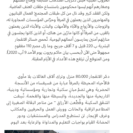
وصغارهم أنهم ليسوا محكومون باستنساخ حلقات العنف الماضية.
ولكن الفقد كبير وقد نال من كل طبقات المجتمع؛ العمال اللبنانيون
والمهاجرون الذين يعملون في المرفأ وحرّاس المؤسسات المجاورة له،
والزوجات والأزواج والآباء والأمهات والبنات والأبناء الذين يعملون
بالقرب من المرفأ أو كانوا مارّين من هناك، أو الذين كانوا يجلسون في
منازلهم آمنين يمارسون أعمالهم اليومية. تُحصى خسائر الانفجار
البشرية ب 220 قتيل و 7 آلاف جريح، وما زال مصير 110 مفقودٍ
مجهولاً حتى الآن (بحسب بيان حاكم بيروت يوم الأحد 9 آب، 2020).
ومن المتوقع أن ترتفع هذه الأعداد في الأيام المقبلة.
دمّر الانفجار 80،000 منزل وترك آلاف العائلات بلا مأوى.
فالأحياء المحيطة بالمرفأ عبارة من فسيفساء من الأنسجة
الحضرية وهي تضمّ مبانٍ سكنية وتجارية ومؤسساتية ودينية،
التاريخية منها والجديدة، والبسيطة منها والفخمة. نُسِفت
الشقق السكينة وقُطّعت الأرزاق – من متاجر البقالة الصغيرة إلى
المطاعم الراقية والحانات وورش العمل والحرفيين والمكاتب
وغرف الإيجار. لن تستطيع المدراس والمستشفيات ودور
الحضانة القيام بواجبات التعليم والمداواة والرعاية بعد اليوم.