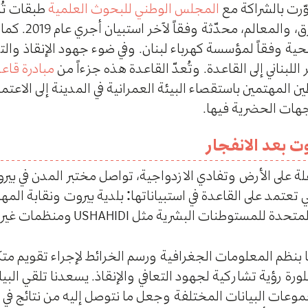
وّرت بالشراكة مع
المجلس الوطني للبحوث العلمية
طبقات تُظ
العقارات، ومساحة البناء
ة وفقاً لمؤسسة كهرباء لبنان. وفي ضوء جهود الإنقاذ والتعا
ناني إلى القاعدة. وتُعدّ القاعدة هذه جزءاً من
مبادرة قاعد
ن المهتمين باستقصاء البيئة العمرانية في المدينة إلى الاعتم
جهات الحضرية فيها.
ت بعد الانفجار
ة على الأرض وتفادي الازدواجية، تواصل مختبر المدن في ب
تعتمد على القاعدة في استبياناتها: بلدية بيروت ونقابة الم
 المتحدة للمستوطنات البشرية مثل
ومنظمات غير
USHAHIDI
بنظم المعلومات الجغرافية ورسم الخرائط لإجراء تقويم متكا
بلورة رؤية تشاركية لجهود التعافي والإنقاذ. يسعدنا تلقي الب
موعات البيانات المختلفة وجعل ما نتوصل إليه من نتائج في