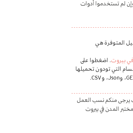
 وإن لم تستخدموا أدوات
يل المتوفرة هي
في بيروت
. اضغطوا على
قسام التي تودون تحميلها
، و
، و
.
CSV
Json
GE
ت يرجى منكم نسب العمل
مختبر المدن في بيروت