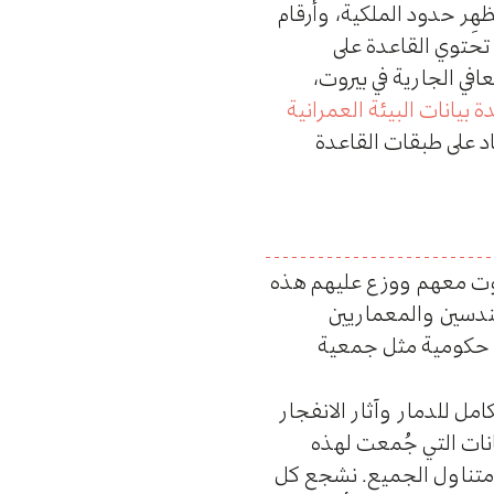
هِر حدود الملكية، وأرقام
، وشبكات الطرق، والمعالم، محدّثة وفقاً لآخر استبيان أجري عام 2019. كما تحتوي القاعدة على
في الجارية في بيروت،
ة بيانات البيئة العمرانية
اد على طبقات القاعدة
يروت معهم ووزع عليهم هذه
هندسين والمعماريين
 حكومية مثل جمعية
مل للدمار وآثار الانفجار
يانات التي جُمعت لهذه
 متناول الجميع. نشجع كل