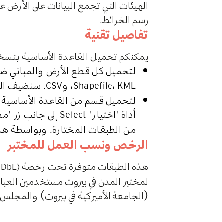
الهيئات التي تجمع البيانات على الأرض ع
رسم الخرائط.
تفاصيل تقنية
يمكنكم تحميل القاعدة الأساسية بنسخته
لتحميل كل قطع الأرض والمباني ضمن
،
، و
. سنضيف الم
CSV
Shapefile
KML
لتحميل قسم من القاعدة الأساسية م
أداة "اختيار"
إلى جانب زر "م
Select
من الطبقات المختارة. وبواسطة هذه
الرخص ونسب العمل للمختبر
هذه الطبقات متوفرة تحت رخصة
ODbL)
لمختبر المدن في بيروت مستخدمين العبارة 
(الجامعة الأميركية في بيروت) والمجلس 