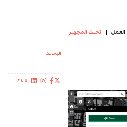
العمل
تحـت المجهـر
البحــث
ENG