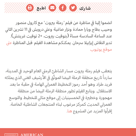
اطبع
شارك
انضموا إلينا في مناظرة عن فيلم "رملة بيروت" مع كارول منصور
وحبيب بطاح ويارا حمادة ونزار صاغية وعلي درويش في 11 تشرين الثاني
عند الساعة السادسة مساءً (بتوقيت بيروت، +2 توقيت غرينتش).
تدير النقاش إيزابيلا سرحان. يمكنكم مشاهدة الفيلم قبل المناظرة
على
موقع يوتيوب
يتعقب فيلم رملة بيروت مسار الشاطئ الرملي العام الوحيد في المدينة،
سارداً تاريخ منطقة الرملة البيضا الموثّق في الأرشيف الغني الذي يملكه
فريد طراد وهو أحد رموز التخطيط العمراني الهامة في حقبة ما بعد
الاستقلال. ويتابع الفيلم تطور منطقة الرملة البيضا من منطقة
مهجورة وخطيرة في الخمسينيات إلى موقع مثالي للتخطيط والتوسع
العمراني الحديث كمركز مرغوب لبناء المنتجعات الشاطئية الخاصة.
إقرأوا المزيد عن المشروع
هنا
.