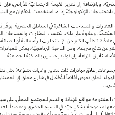
ضريّة. وبالإضافة إلى تعزيز القيمة الاجتماعيّة للأراضي، فإن 
لاحتياجات الإيكولوجيّة إذا ما استخدمت بالاقتران مع البنية
ة العقارات والمساحات الشاغرة في المناطق الحضرية، يوفّر فر
لمكتظّة. وعلاوةً على ذلك، تكتسب العقارات والمساحات الش
ةً لا تتطلّب الكثير من الإستثمارات الرأسمالية أو الصيانة،
 عن نتائج سريعة. ومن الناحية البرنامجيّة، يمكن للمبادرات
اسيّة إلى الزراعة، إلى توليد إحساسٍ بالملكيّة الجماعيّة.
جموعات إطلاق مبادرات ذات معايير وغايات متنوّعة: مثل تط
لهواء الطلق تعرض أفلاماً للأطفال في شارع مغلق في الجعيتا
اس...
 المفتوحة مواقع للإغاثة والدعم للمجتمع المحلّي. على سب
بوصفها مدموجة بشكلٍ جيّد في النسيج الحضري ومقصداً للعد
") على أرض شاغرة تضمّ محطّة وقود مهجورة ومتداعية 
Nati