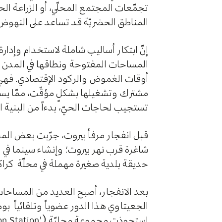
تجمّعات المجتمع المحلّي، أو الزراعة الح
المناطق الحضريّة قد تساعد على النهوض با
إنّ ابتكار أساليب شاملة لاستخدام وإدار
المساحات المفتوحة ونطاقها في المدن ا
أوقات الغموض والركود الإقتصادي. فهي عاد
مشترك وتشغيلها بشكلٍ مؤقّت، ممّا يسفر
تستجيب لحاجات الحيّ، بدءاً من البنية الأس
قبل انفجار مرفأ بيروت، جرّبت بعض الم
شاغرة قرب نهر بيروت؛ وإنشاء سينما في ا
حديقة بلدية صغيرة مهملة في محلّة كراك
بعد الانفجار، أصبح العديد من المساحات
الجعيتاوي هذا الدور عضوياً وتلقائياً 
استحوذت مجموعة محليّة ("
on Station