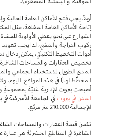
المؤقّتة، و البستنة المصغّرة):
أولاً، يجب فتح الأماكن العامة الحالية و
إتاحة الأماكن العامة المغلقة، مثل المكت
ركوب الدراجة والمشي، لذا يجب تعويد ا
أدوات التخطيط التكتيكي، يمكن إدخال تدابي
تخصيص العقارات والمساحات الشاغرة في ال
المدى الطويل للاستخدام الجماعي والمشت
المخطّط لها) في هذه المواقع. اليوم، ولأ
أصبحت بيروت الإدارية غنيّة بمجموعةٍ
المدن في بيروت
الإجمالية 210،000 متر مربّع.
تكمن قيمة العقارات والمساحات الشاغرة ف
الشاغرة في المناطق الحضريّة هي عبارة 