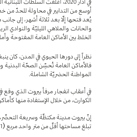
في آذار 2020، أغلقت السلطات الل
يُعد فتحها إلّا بعد ثلاثة أشهر، إلى جانب م
والحانات والملاهي الليليّة والنوادي الرياض
الخلط بين الأماكن العامة المفتوحة وأما
نظراً إلى دورها الحيوي في المدن، كان ين
فالأماكن العامة تُحسِّن الصحّة البدنية و
المواطنة الحضريّة الشاملة.
الكوارث، من خلال الإستفادة منها كأماكن 
إنّ بيروت مدينة مكتظّة وسريعة التحضّر،
تبلغ مساحتها أقلّ من متر واحد مربع (1 م