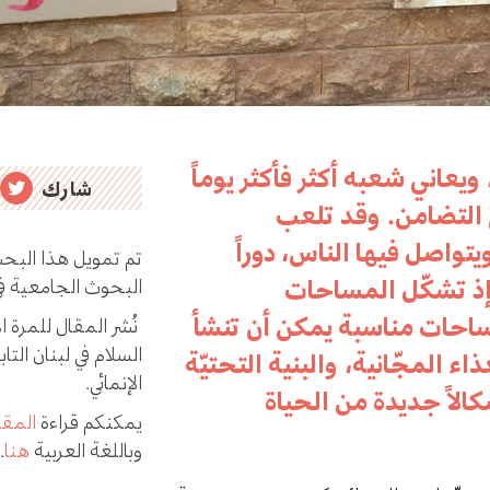
 ويعاني شعبه أكثر فأكثر يوماً
شارك
ى التضامن. وقد تلعب
تواصل فيها الناس، دوراً
تم تمويل هذا البح
 إذ تشكّل المساحات
البحوث الجامعية في 
ساحات مناسبة يمكن أن تنشأ
نُشر المقال للمرة ا
السلام في لبنان التا
 المجّانية، والبنية التحتيّة
الإنمائي.
الاً جديدة من الحياة
يمكنكم قراءة
المقال
وباللغة العربية
هنا
.