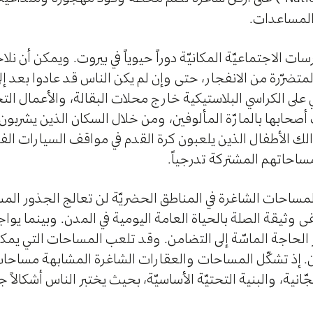
المساعدات.
ت الاجتماعيّة المكانيّة دوراً حيوياً في بيروت. ويمكن أن نلا
لمتضرّرة من الانفجار، حتى وإن لم يكن الناس قد عادوا بعد إ
على الكراسي البلاستيكية خارج محلات البقالة، والأعمال الت
أصحابها بالمارّة المألوفين، ومن خلال السكان الذين يشربون
لك الأطفال الذين يلعبون كرة القدم في مواقف السيارات الفا
ساحاتهم المشتركة تدرجياً.
لمساحات الشاغرة في المناطق الحضريّة لن تعالج الجذور الم
 وثيقة الصلة بالحياة العامة اليومية في المدن. وبينما يواج
برز الحاجة الماسّة إلى التضامن. وقد تلعب المساحات التي يم
ضامن. إذ تشكّل المساحات والعقارات الشاغرة المشابهة مساح
نية، والبنية التحتيّة الأساسيّة، بحيث يختبر الناس أشكالاً 