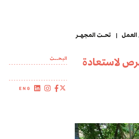
العمل
تحـت المجهـر
رص لاستعادة
البحــث
ENG