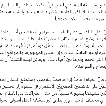
ية والسياسيّة الراهنة في لبنان، فإنّ تنفيذ الخطط والمشاريع 
 الحاسمة للأماكن العامة الخضراء المفتوحة والشاملة، يتعيّن
س ما ينبغي أن يكون متوفّراً.
تعيّن على البلديات دعم التغيير الحضري والضغط من أجل إعادة 
اللازمة لوضع الاستراتيجيّات الحضريّة على نطاق المدن، والخط
نية. ولا بدّ من أن يلعب التنقّل دوراً مركزياً في هذه الاسترا
ة أو غير القابلة للبناء، وفي المباني المهجورة، والمواقع الثق
تي تخدم وتربط بين أحياء عدّة. ويمكن لهذه الشبكة أن تعزّ
لإدماج والمواطنة.
ت، فإنّ الحياة العامة في العاصمة ستزدهر، وستمنح السكان بع
تعيّن على الناشطين الحضرييّن الاستمرار في الدعوة إلى تحسي
 يمكن تنفيذها بسهولة نسبياً، من خلال الشراكات مع القطا
ل في مختلف الأحياء، وإن بطرق غير منسّقة (مثل أسواق المواد 