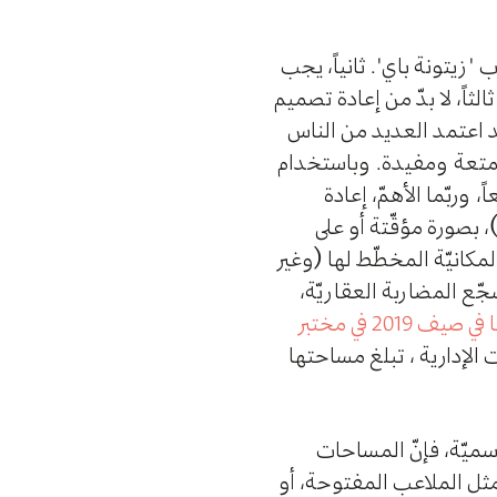
"زيتونة باي". ثانياً، يجب
ثاً، لا بدّ من إعادة تصميم
تخلاص العبر من تأثير فيروس كوفيد-19 على بيروت، فقد اعتمد العديد من الناس
ممتعة ومفيدة. وباستخدام
وربّما الأهمّ، إعادة
 بصورة مؤقّتة أو على
كانيّة المخطّط لها (وغير
ّع المضاربة العقاريّة،
وفي دراسة باشرناها في صيف 2019 في مختبر
ملكيّة عامة في بيروت الإدارية ، تبلغ مساحتها
سميّة، فإنّ المساحات
مثل الملاعب المفتوحة، أو