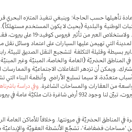
إعادة تأهيلها حسب الحاجة؛ وينبغي تنفيذ المتنزه البحري قرب 
بات الوطنية والبلدية (بحيث لا يكون المستخدم مستهلكاً). ثال
الشوارع على نحوٍ يعطي الأولوية للمشاة. ولاس
لمدينة التي تهيمن عليها السيارات على اعتماد وسائل نقل 
ر بسيطة وقليلة التكلفة لتشجيع النقل الصديق للبيئة.رابعاً، 
مناطق الحضريّة (العامة والخاصة، المبنيّة وغير المبنيّة)،
رك. ويمكن أن تزدهر التفاعلات الاجتماعيّة والممارسات الم
سباب متعدّدة، لا سيما تسليع الأراضي وأنظمة البناء التي تشج
 واسعة من العقارات والمساحات الشاغرة.
في الجامعة الأميركية في بيروت، تبيّن لنا وجود 932 أرض شاغرة ذات 
ي المناطق الحضريّة في مرونتها. وخلافاً للأماكن العامة الر
عن "مساحات فضفاضة"، تشجّع الأنشطة العفويّة والإبداعيّة 