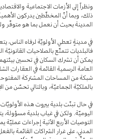
ونظراً إلى الأزمات الاجتماعية والاقتصاد
ذلك، وبما أنّ المخطّطين يدركون الأهمية
المدينة بحيث أن نعمل بما هو متوفّر ولي
في مدينةٍ تعطي الأولويّة لرفاه الناس، ي
فالبلديات تتمتّع بالصلاحيات القانونيّة 
يمكن أن تشرك السكان في تحسين بيئتهم المب
العامة الرسمية القائمة في العقارات الشاغر
شبكة من المساحات المشتركة المفتوحة ال
بالملكيّة الجماعيّة، وبالتالي تحسّن من ا
في حال تبنّت بلدية بيروت هذه الأولويّا
اليوميّة. ولكن في غياب بلدية مسؤولة، ي
التوصيات الأربع الآتية إجراءات عمليّة
المدني، على غرار الشراكات القائمة بالفع