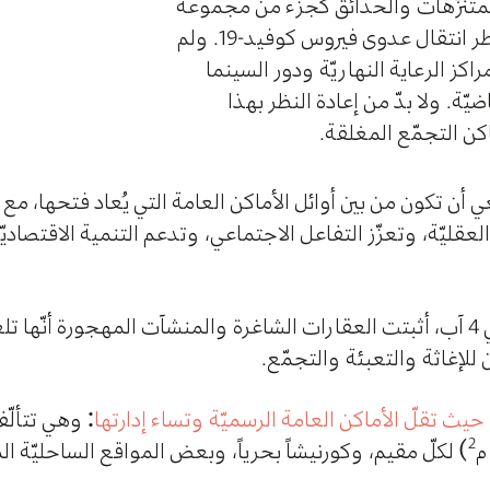
بنانية المتنزّهات والحدائق كجزء من مجموعة
أوسع من التدابير في محاولة للحدّ من خطر انتقال عدوى فيروس كوفيد-19. ولم
راكز الرعاية النهاريّة ودور السينما
يّة. ولا بدّ من إعادة النظر بهذا
كن التجمّع المغلقة.
بغي أن تكون من بين أوائل الأماكن العامة التي يُعاد فتحها، م
العقليّة، وتعزّز التفاعل الاجتماعي، وتدعم التنمية الاقتصاديّ
في أعقاب انفجار مرفأ بيروت الذي وقع في 4 آب، أثبتت العقارات الشاغرة والمنشآت المهجورة 
للإغاثة والتعبئة والتجمّع.
حيث تقلّ الأماكن العامة الرسميّة وتساء إدارتها
2
) لكلّ مقيم، وكورنيشاً بحرياً، وبعض المواقع الساحليّة ا