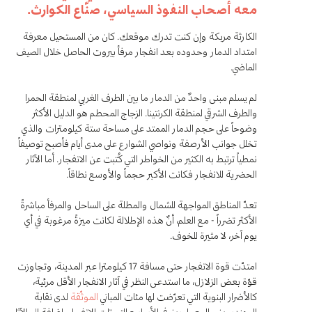
معه أصحاب النفوذ السياسي، صنّاع الكوارث.
الكارثة مربكة وإن كنت تدرك موقعك. كان من المستحيل معرفة
امتداد الدمار وحدوده بعد انفجار مرفأ بيروت الحاصل خلال الصيف
الماضي.
لم يسلم مبنى واحدٌ من الدمار ما بين الطرف الغربي لمنطقة الحمرا
والطرف الشرقي لمنطقة الكرنتينا. الزجاج المحطم هو الدليل الأكثر
وضوحاً على حجم الدمار الممتد على مساحة ستة كيلومترات والذي
تخلل جوانب الأرصفة ونواصي الشوارع على مدى أيام فأصبح توصيفاً
نمطياً ترتبط به الكثير من الخواطر التي كُتبت عن الانفجار. أما الآثار
الحضرية للانفجار فكانت الأكبر حجماً والأوسع نطاقاً.
تعدّ المناطق المواجهة للشمال والمطلة على الساحل والمرفأ مباشرةً
الأكثر تضرراً - مع العلم، أنٌ هذه الإطلالة لكانت ميزةً مرغوبة في أي
يوم آخر، لا مثيرة للخوف.
امتدّت قوة الانفجار حتى مسافة 17 كيلومترا عبر المدينة، وتجاوزت
قوّة بعض الزلازل، ما استدعى النظر في آثار الانفجار الأقل مرئية،
كالأضرار البنوية التي تعرّضت لها مئات المباني
الموثّقة
لدى نقابة
المهندسين والمعماريين في الأسابيع التي تلت الانفجار، إضافة إلى الآثار