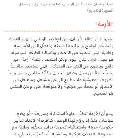
المرفأ ونفايات مكدسة على الرصيف كما تبدو من شارع مار مخايل
(تصوير: لونا دايخ)
"الأزمة"
يخبروننا أن التقاء الأزمات، من الإفلاس الوطني وانهيار العملة
والتضخّم الجامح والجائحة الصحيّة وتعطّل البنى الأساسية
وقابلية البنى التحتية على الانفجار ولامبالاة الطبقة السياسية،
هو سبب خراب لبنان اليوم. ولكن استعمال كلمة "أزمة" غير
دقيق وينطوي على الكثير من المشاكل. فهي تستحضر مقياساً
زمنياً خاطئاً من حيث وصفها للحدث وكأنّه مفاجئ وليس وليداً
للظروف المعيشية ذات طابع تاريخي مشتعل ومتغلغل في
الأعماق، أو لحظةً غير مرتقبة ولا متوقعة حتى، ولكن العكس
هو الصحيح.
يبدو أن الأزمة تتطلّب حلولاً استثنائية وسريعة - أو وضع
سياسات مثلاً، إذ يروّج لهذا الوصف كـ"فرصة" لاتخاذ تدابير
حكومية جريئة واستثنائية، كحزمة تدابير محفِّزة وطنية مع
مجموعة تعديلات هيكلية وما شابه. أما كمؤشر تحليلي، لا