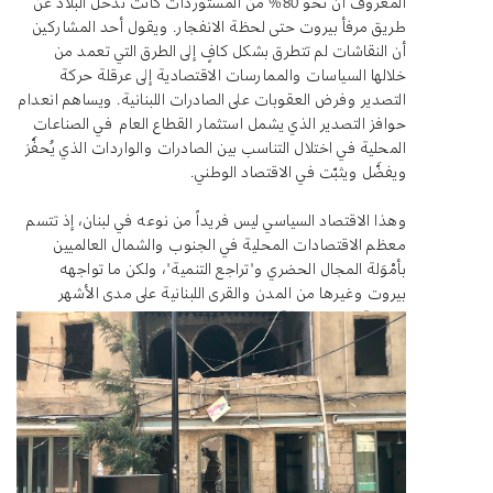
المعروف أن نحو 80% من المستوردات كانت تدخل البلاد عن
طريق مرفأ بيروت حتى لحظة الانفجار. ويقول أحد المشاركين
أن النقاشات لم تتطرق بشكل كافٍ إلى الطرق التي تعمد من
خلالها السياسات والممارسات الاقتصادية إلى عرقلة حركة
التصدير وفرض العقوبات على الصادرات اللبنانية. ويساهم انعدام
حوافز التصدير الذي يشمل استثمار القطاع العام في الصناعات
المحلية في اختلال التناسب بين الصادرات والواردات الذي يُحفَّز
ويفضَّل ويثبّت في الاقتصاد الوطني.
وهذا الاقتصاد السياسي ليس فريداً من نوعه في لبنان، إذ تتسم
معظم الاقتصادات المحلية في الجنوب والشمال العالميين
بأمْوَلة المجال الحضري و"تراجع التنمية"، ولكن ما تواجهه
بيروت وغيرها من المدن والقرى اللبنانية على مدى الأشهر
الثمانية عشر السابقة غير مسبوق.