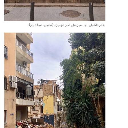
بعض الشبان الجالسين على درج الجميّزة (تصوير: لونا دايخ)