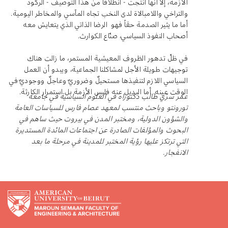
الأزمة، إلا أنها أنتجت - انطلاقاً من هذا التوصيف - الركود
والتراخي واللامبالاة لدى النخب تجاه المآسي والمخاطر اليومية.
أما ما يثير الصدمة حقاً فهو الرضا الذاتي الذي يتعايش معه
أصحاب النفوذ السياسي، صنّاع الكوارث.
في ظلّ تدهور الظروف المعيشية المستمر، ما زالت هناك
توجيهات طويلة الأجل لمشاكلنا الجماعية، ويبدو أن العمل
السياسي اللازم لتنفيذها مستحيلٌ وضروريٌ وعاجلٌ ووجوديٌ في
الوقت عينه. أما البديل عنه فليس الأزمة بل استمرار الكارثة.
عمر سرّي طالب دكتوراه في العلوم السياسية في جامعة
تورونتو وباحث منتسب لمعهد عصام فارس للسياسات العامة
والشؤون الدولية، ومختبر المدن في بيروت حيث ساهم في
البحوث والمؤلفات الصادرة عن اجتماعات المائدة المستديرة
التي ترتكز عليها رؤية المختبر للمدينة في مرحلة ما بعد
الانفجار.