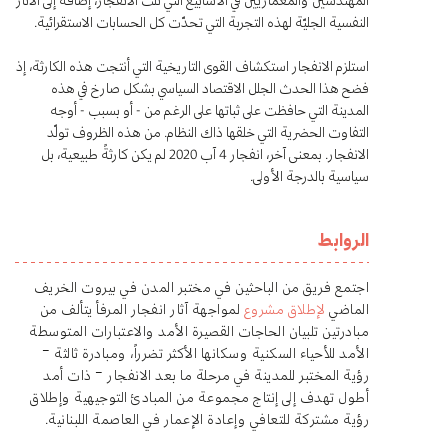
النفسية الجليّة لهذه التجربة التي تحدّت كل الحسابات الاستقرائية.
استلزم الانفجار استكشاف القوى التاريخية التي أنتجت هذه الكارثة، إذ
فضح هذا الحدث الجلل الاقتصاد السياسي بشكل صارخ في هذه
المدينة التي حافظت على ثباتها على الرغم من - أو بسبب - أوجه
التفاوت الحضرية التي خلقها ذاك النظام. من هذه الظروف تولّد
الانفجار. بمعنى آخر، انفجار 4 آب 2020 لم يكن كارثةً طبيعية، بل
سياسية بالدرجة الأولى.
الروابط
اجتمع فريق من الباحثين في مختبر المدن في بيروت الخريف
الماضي
لإطلاق مشروع
لمواجهة آثار انفجار المرفأ يتألف من
مبادرتين تلبيان الحاجات القصيرة الأمد والاعتبارات المتوسطة
الأمد للأحياء السكنية وسكانها الأكثر تضرراً، ومبادرة ثالثة –
رؤية المختبر للمدينة في مرحلة ما بعد الانفجار – ذات أمد
أطول تهدف إلى إنتاج مجموعة من المبادئ التوجيهية وإطلاق
رؤية مشتركة للتعافي وإعادة الإعمار في العاصمة اللبنانية.