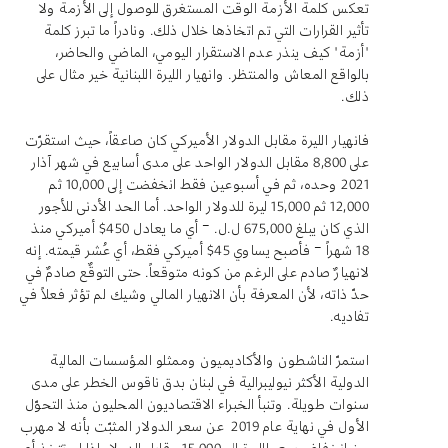
تعكس كلمة الأزمة الوقت المستغرق للوصول إلى الأزمة ولا
تأثير القرارات التي تم اتخاذها خلال ذلك. ونادراً ما تبرز كلمة
"أزمة" كيف ينذر عدم الاستقرار اليومي، الماضي والحاضر،
بالواقع المعاش والمنتظر. وانهيار الليرة اللبنانية خير مثال على
ذلك.
فانهيار الليرة مقابل الدولار الأميركي كان صاعقاً، حيث استقرّت
على 8,800 مقابل الدولار الواحد على مدى أسابيع في شهر آذار
2021 وحده، ثم في أسبوعين فقط انخفضت إلى 10,000 ثم
12,000 ثم 15,000 ليرة للدولار الواحد. أما الحد الأدنى للأجور
الذي كان يبلغ 675,000 ل.ل. – أي ما يعادل 450$ أميركي منذ
18 شهراً – فأصبح يساوي 45$ أميركي فقط، أي عُشر قيمته. إنه
لانهيارٌ صادم على الرغم من كونه متوقعاً. حتى التوقٌع صادمٌ في
حدّ ذاته، لأن المعرفة بأن الانهيار المالي وشيك لم تؤثر فعلاً في
تفاديه.
استمرّ الناشطون والأكاديميون وممثلو المؤسسات المالية
الدولية الأكثر نيوليبرالية في لبنان بدق ناقوس الخطر على مدى
سنوات طويلة. وتنبأ الخبراء الاقتصاديون المحليون منذ التحوّل
الأول في نهاية عام 2019 عن سعر الدولار المثبّت بأنه لا مهرب
من انخفاض سعر الليرة إلى 15,000 مقابل الدولار إذا لم تتخذ أي