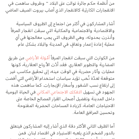
من أنظمة حكم جائرة توالت على البلاد – وظروف ساهمت في
الانفجارات الكارثية كالانفجار الذي أصاب بيروت الصيف الماضي.
أشار المشاركون في أكثر من اجتماع إلى الظروف السياسية
والاقتصادية والاجتماعية والمكانية التي سبقت انفجار المرفأ
وأنذرت بحدوثه، وهي الظروف التي يجب معالجتها في أي
عملية إعادة إعمار وتعافٍ في المدينة والبلاد بشكل عام.
من الكوارث التي سبقت انفجار المرفأ
أمْوَلة الأراضي
عن طريق
المضاربة والتطوير العقاري. فقد أدّت الأرباح العقارية، كونها
عمليات وآثار حضرية في الوقت عينه، إلى تحقيق مكاسب غير
متوقعة لعدّة نُخب تؤيد سياسات استخدام الأراضي التي أفضت
إلى ارتفاع نسب الشغور وأسعار الإيجارات. كما ساهمت هذه
الجهود في تسهيل
التفكك الاجتماعي المكاني
في الحياة اليومية
داخل المدينة وتفضيل أصحاب القرار المصالح الخاصة على
الاحتياجات العامة، كزيادة المساحات الحضرية المفتوحة
وتحسين المرافق العامة.
أما الظرف الثاني الأكثر دقة الذي أشار إليه المشاركون فيتعلق
بالدور الضخم الذي يلعبه الاستيراد في اقتصاد لبنان. فمن