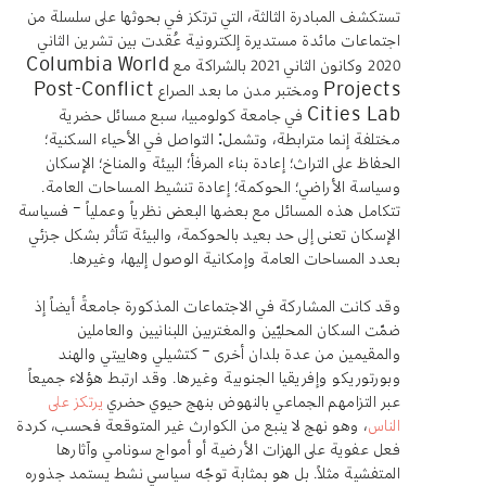
تستكشف المبادرة الثالثة، التي ترتكز في بحوثها على سلسلة من
اجتماعات مائدة مستديرة إلكترونية عُقدت بين تشرين الثاني
2020 وكانون الثاني 2021 بالشراكة مع
Columbia
World
ومختبر مدن ما بعد الصراع
Post-Conflict
Projects
في جامعة كولومبيا، سبع مسائل حضرية
Cities Lab
مختلفة إنما مترابطة، وتشمل: التواصل في الأحياء السكنية؛
الحفاظ على التراث؛ إعادة بناء المرفأ؛ البيئة والمناخ؛ الإسكان
وسياسة الأراضي؛ الحوكمة؛ إعادة تنشيط المساحات العامة.
تتكامل هذه المسائل مع بعضها البعض نظرياً وعملياً – فسياسة
الإسكان تعنى إلى حد بعيد بالحوكمة، والبيئة تتأثر بشكل جزئي
بعدد المساحات العامة وإمكانية الوصول إليها، وغيرها.
وقد كانت المشاركة في الاجتماعات المذكورة جامعةً أيضاً إذ
ضمّت السكان المحليّين والمغتربين اللبنانيين والعاملين
والمقيمين من عدة بلدان أخرى – كتشيلي وهاييتي والهند
وبورتوريكو وإفريقيا الجنوبية وغيرها. وقد ارتبط هؤلاء جميعاً
عبر التزامهم الجماعي بالنهوض بنهج حيوي حضري
يرتكز على
الناس
، وهو نهج لا ينبع من الكوارث غير المتوقعة فحسب، كردة
فعل عفوية على الهزات الأرضية أو أمواج سونامي وآثارها
المتفشية مثلاً. بل هو بمثابة توجّه سياسي نشط يستمد جذوره