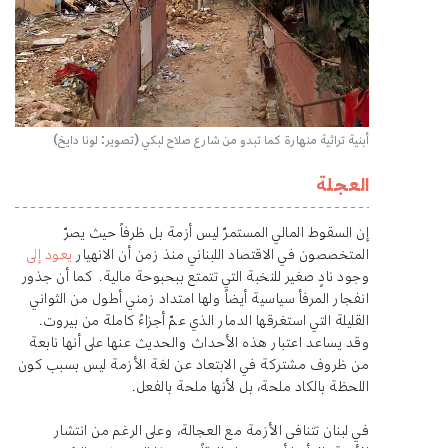
أبنية تراثية منهارة كما تبدو من شارع صلاح لبكي (تصوير: لونا دايخ)
العجلة
إن السقوط المالي المستمرّ ليس أزمة بل ظرفاً حيث يصرّ
المتخصصون في الاقتصاد اللبناني منذ زمن أن الانهيار
يعود إلى
وجود نادٍ صغير للنخبة التي تتمتع ببحبوحة مالية. كما أن جذور
انفجار المرفأ سياسية أيضاً ولها امتداد زمني أطول من الثواني
القليلة التي استغرقها الدمار الذي عمّ أجزاءً كاملة من بيروت.
وقد يساعد اعتبار هذه الأحداث والحديث عنها على أنها نابعة
من ظروف مشتركة في الابتعاد عن لغة الأزمة ليس بسبب كون
اللحظة بالكاد ملحة، بل لأنها ملحة بالفعل.
في لبنان تتنافى الأزمة مع العجالة، وعلى الرغم من انتشار