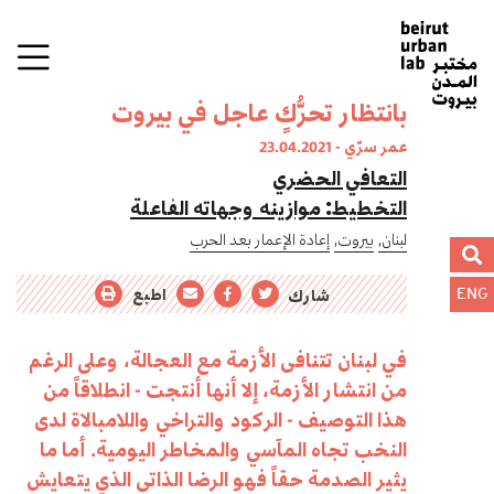
بانتظار تحرُّكٍ عاجل في بيروت
عمر سرّي - 23.04.2021
التعافي الحضري
التخطيط: موازينه وجهاته الفاعلة
لبنان,
بيروت,
إعادة الإعمار بعد الحرب
اطبع
شارك
ENG
في لبنان تتنافى الأزمة مع العجالة، وعلى الرغم
من انتشار الأزمة، إلا أنها أنتجت - انطلاقاً من
هذا التوصيف - الركود والتراخي واللامبالاة لدى
النخب تجاه المآسي والمخاطر اليومية. أما ما
يثير الصدمة حقاً فهو الرضا الذاتي الذي يتعايش