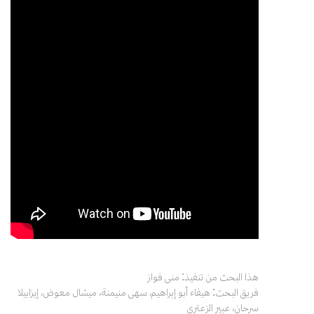
هذا البحث من تنفيذ: منى فواز
فريق البحث: هيفاء أبو إبراهيم، سهى منيمنة، ميشال معوض، إيزابيلا
سرحان، عبير الزعتري