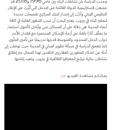
وجدت الدراسة بأنّ نشاطات البناء بين عامي
و
قد
2018
1996
خضعت لاستراتيجية الدولة القائمة على التدخل التي أثّرت على الإطار
التنظيمي اللبناني وأدّت إلى إصدار البنك المركزي تعميمات عديدة
لتحفيز البناء في بيروت. يعتبر البحث أن نسب الشغور العالية في كافة
أنحاء المدينة هي دلالة على أن المساكن تبنى وتُبادل كأصول استثمار
ما يخلّف آثارًا بالغة على أزمة الإسكان المستمرة مع فقدان الأسر
ذوات الدخل المحدود والمتوسط قدرتها تدريجيًا على تأمين المأوى.
كما تتعمق الدراسة في مسألة تطوير المباني في المدينة حيث توصلت إلى
أدلة عن احتكار المطورين العقاريين النافذين لهذا المجال عبر إطلاق
نشاطات بنائية ترسّخ الجغرافيا الطائفية في بيروت وتعيد إنتاجها.
يمكنكم مشاهدة الفيديو
هنا
.