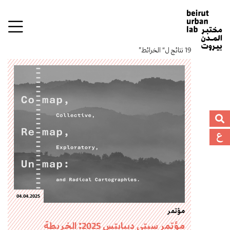
19 نتائج ل“ الخرائط”
04.04.2025
مؤتمر
مؤتمر سيتي ديبايتس 2025: الخريطة