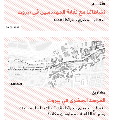
الأخبــار
نشاطاتنا مع نقابة المهندسين في بيروت
التعافي الحضري
خرائط نقدية
09.03.2022
13.10.2021
مشاريع
المرصد الحضري في بيروت
التعافي الحضري
خرائط نقدية
التخطيط: موازينه
وجهاته الفاعلة
ممارسات مكانية