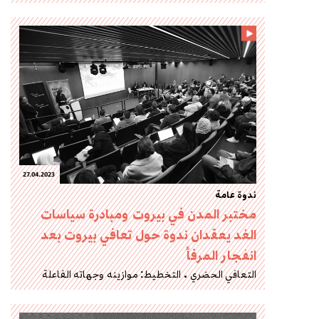
27.04.2023
ندوة عامة
مختبر المدن في بيروت ومبادرة سياسات
الغد يعقدان ندوة حول تعافي بيروت بعد
انفجار المرفأ
التعافي الحضري
التخطيط: موازينه وجهاته الفاعلة