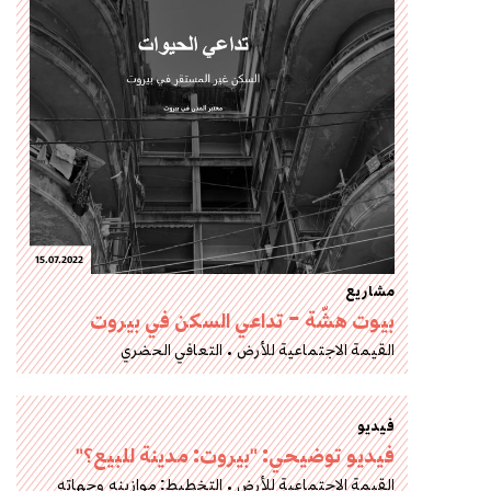
15.07.2022
مشاريع
بيوت هشّة – تداعي السكن في بيروت
القيمة الاجتماعية للأرض
التعافي الحضري
فيديو
فيديو توضيحي: "بيروت: مدينة للبيع؟"
القيمة الاجتماعية للأرض
التخطيط: موازينه وجهاته