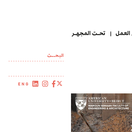
العمل
تحـت المجهـر
البحــث
ENG