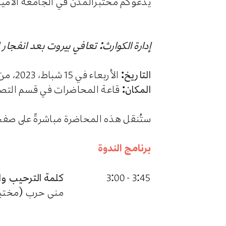
يدعوكم مختبرالمدن في الجامعة الأمير
إدارة الكوارث: تعافي بيروت بعد انفجار ا
التاريخ:
الأربعاء في 15 شباط، 2023، من الساعة 3:30 عصرًا حتى 7:00 مساءً
المكان:
قاعة المحاضرات في قسم التصمي
ستُنقل هذه المحاضرة مباشرةً على صف
برنامج الندوة
3:45 - 3:00
كلمة الترحيب وال
منى حرب (مختبر