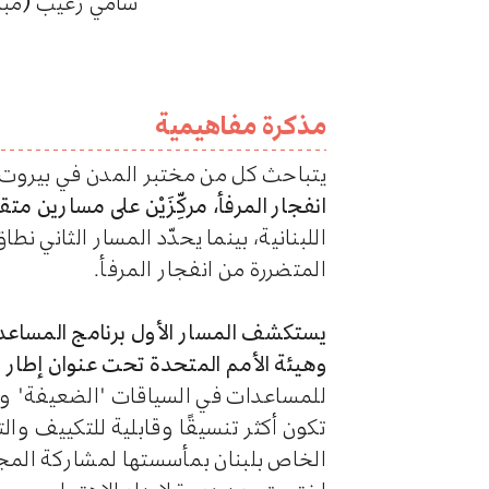
سامي زغيب (مباد
مذكرة مفاهيمية
يتباحث كل من مختبر المدن في بيروت 
انفجار المرفأ، مركِّزَيْن على مسارين مت
اللبنانية، بينما يحدّد المسار الثاني 
المتضررة من انفجار المرفأ.
يستكشف
المسار الأول برنامج المساع
وهيئة الأمم المتحدة تحت عنوان إطار ال
للمساعدات في السياقات "الضعيفة" وا
تكون أكثر تنسيقًا وقابلية للتكييف وا