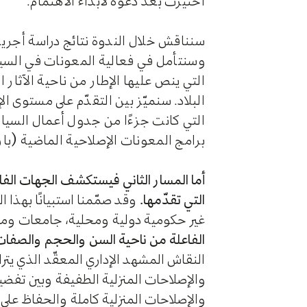
اختيرت بعد دعوة لابداء الاهتمام.
سنناقش خلال الندوة نتائج دراسة أجريت
وسنتأمل في فعالية المعونات في السيا
التي ينص عليها الإطار من ناحية الآثار
البلاد. سنميّز بين التقدّم على مستوى ا
التي كانت جزءًا من جدول أعمال السياسا
برامج المعونات الإصلاحية الماضية (باريس 1، باريس 2، مؤتمر
أما المسار الثاني فيستكشف الجهات الفاعلة
التي تقدّمها.
غير حكومية دولية ومحلية، جامعات ومبادرات وج
الفاعلة من ناحية السن والحجم والصفات 
النقاش المشهد الإداري المعقّد الذي يتر
والإصلاحات المنزلية الطفيفة وبين تفضي
والإصلاحات المنزلية كاملة والحفاظ على