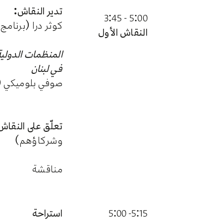
تدير النقاش:
5:00 - 3:45
كوثر درا (برنامج 
النقاش الأول
المنظمات الدولية 
في لبنان
صوفي بلوميكي (
تعلّق على النقاش
وشركاؤهم)
مناقشة
5:15- 5:00
استراحة