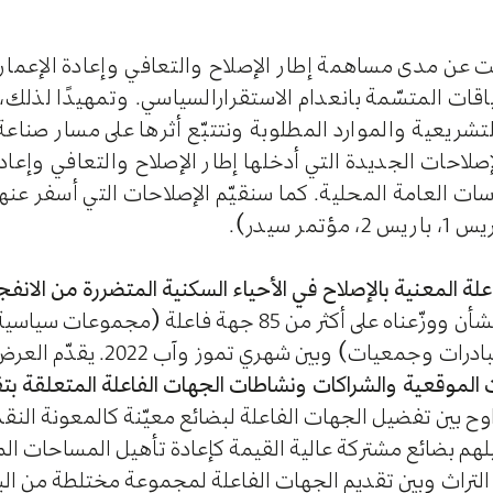
 عن مدى مساهمة إطار الإصلاح والتعافي وإعادة الإعمار 
قات المتسّمة بانعدام الاستقرارالسياسي. وتمهيدًا لذلك
 التشريعية والموارد المطلوبة ونتتبّع أثرها على مسار صنا
لإصلاحات الجديدة التي أدخلها إطار الإصلاح والتعافي وإعاد
ت العامة المحلية. كما سنقيّم الإصلاحات التي أسفر عنها 
 سيدر).
 المعنية بالإصلاح في الأحياء السكنية المتضررة من الانفجار، 
وقد صمّمنا استبيانًا بهذا الشأن ووزّعناه على أكثر من 85
معيات) وبين شهري تموز وآب 2022. يقدّم العرض
الموقعية والشراكات ونشاطات الجهات الفاعلة المتعلقة بتق
اوح بين تفضيل الجهات الفاعلة لبضائع معيّنة كالمعونة النقد
لهم بضائع مشتركة عالية القيمة كإعادة تأهيل المساحات ال
 التراث وبين تقديم الجهات الفاعلة لمجموعة مختلطة من الب