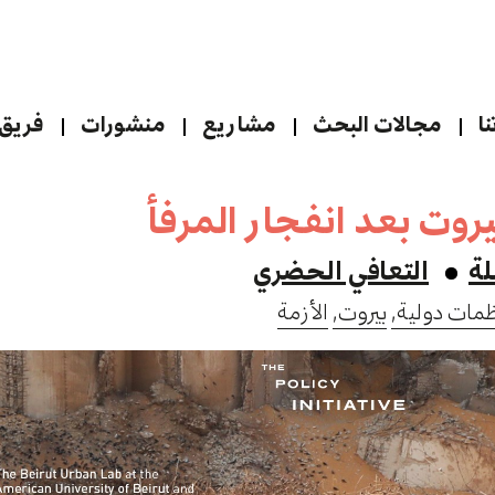
ا
مجالات البحث
مشاريع
منشورات
فريق 
يروت بعد انفجار المرفأ
لة
التعافي الحضري
مات دولية,
بيروت,
الأزمة