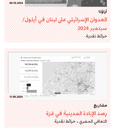
04.10.2024
آراؤنا
العدوان الإسرائيلي على لبنان في أيلول/
سبتمبر 2024
خرائط نقدية
11.09.2024
مشاريع
رصد الإبادة المدينية في غزة
التعافي الحضري
خرائط نقدية